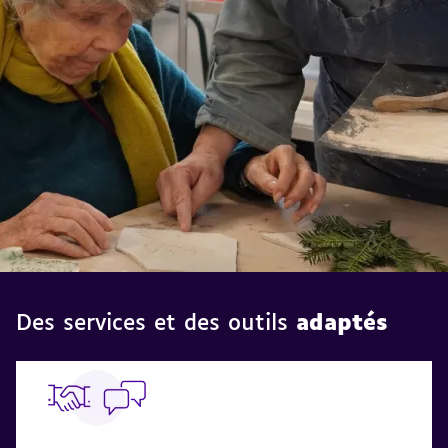
aveugles
et
des
malvoyants
Des services et des outils
adaptés