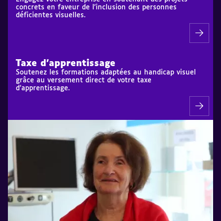
concrets en faveur de l'inclusion des personnes
déficientes visuelles.
Taxe d'apprentissage
Soutenez les formations adaptées au handicap visuel
grâce au versement direct de votre taxe
d’apprentissage.