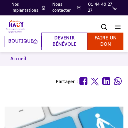
Nos
Nous
01 44 49 27
implantations
contacter
27
Aller
Aller
Aller
au
au
à
contenu
pied
la
Recherche
Men
principal
de
recherche
page
DEVENIR
FAIRE UN
BOUTIQUE
BÉNÉVOLE
DON
Accueil
Partager :