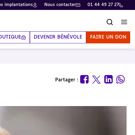
s implantations
Nous contacter
01 44 49 27 27
Recherche
Men
OUTIQUE
DEVENIR BÉNÉVOLE
FAIRE UN DON
Partager :