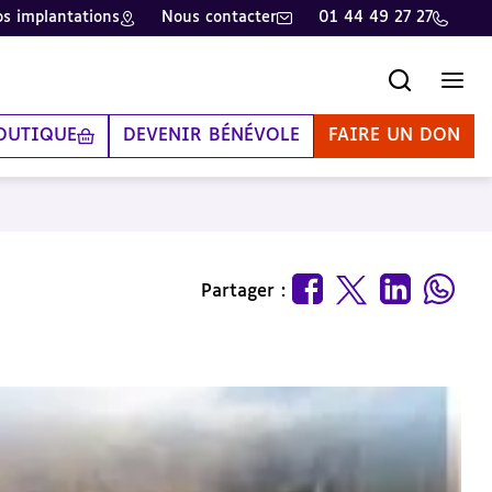
s implantations
Nous contacter
01 44 49 27 27
Recherche
Men
OUTIQUE
DEVENIR BÉNÉVOLE
FAIRE UN DON
Partager :