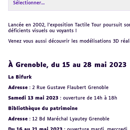
Sélectionner...
Revenir
Lancée en 2002, l’exposition Tactile Tour poursuit s
au
déficients visuels ou voyants !
sommaire
Venez vous aussi découvrir les modélisations 3D réal
À Grenoble, du 15 au 28 mai 2023
La Bifurk
Adresse
: 2 Rue Gustave Flaubert Grenoble
Samedi 13 mai 2023
: ouverture de 14h à 18h
Bibliothèque du patrimoine
Adresse
: 12 Bd Maréchal Lyautey Grenoble
Du 16 au 21 mai 2023
: ouverture mardi, mercredi