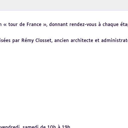
on « tour de France », donnant rendez-vous à chaque étap
isées par Rémy Closset, ancien architecte et administrat
, vendredi, samedi de 10h à 19h