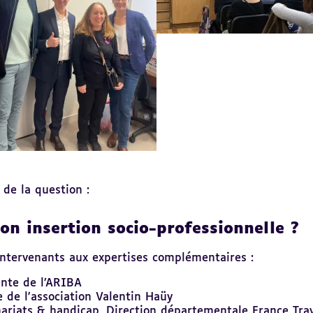
de la question :
son insertion socio-professionnelle ?
 intervenants aux expertises complémentaires :
ente de l’ARIBA
e de l'association Valentin Haüy
nariats & handicap, Direction départementale France Trav