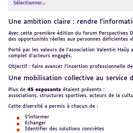
Sélectionner...
Une ambition claire : rendre l’informat
Revenir
au
sommaire
Avec cette première édition du forum Perspectives DV
des opportunités réelles aux personnes déficientes vi
Porté par les valeurs de l’association Valentin Haüy
complet d’acteurs engagés.
Objectif : faire avancer l’insertion professionnelle 
Une mobilisation collective au service d
Revenir
au
sommaire
Plus de
45 exposants
étaient présents :
associations, structures sportives, acteurs de la cult
Cette diversité a permis à chacun de :
S’informer
Echanger
Identifier des solutions concrètes