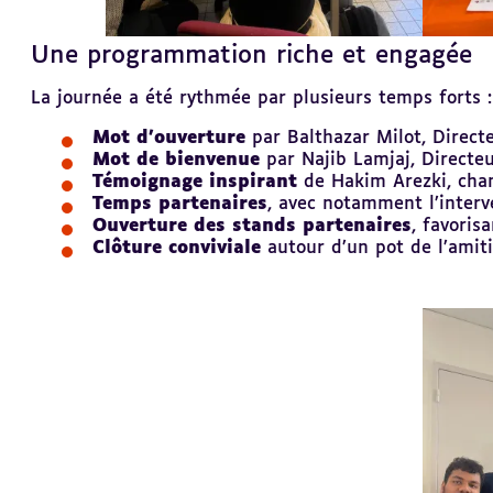
Une programmation riche et engagée
Revenir
au
sommaire
La journée a été rythmée par plusieurs temps forts :
Mot d’ouverture
par Balthazar Milot, Directe
Mot de bienvenue
par Najib Lamjaj, Directe
Témoignage inspirant
de Hakim Arezki, cha
Temps partenaires
, avec notamment l’interv
Ouverture des stands partenaires
, favoris
Clôture conviviale
autour d’un pot de l’amit