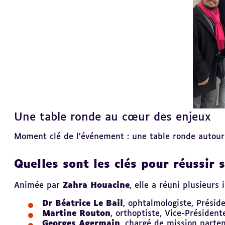
Une table ronde au cœur des enjeux
Revenir
au
sommaire
Moment clé de l’événement : une table ronde autour 
Quelles sont les clés pour réussir 
Animée par
Zahra Houacine
, elle a réuni plusieurs
Dr Béatrice Le Bail
, ophtalmologiste, Présid
Martine Routon
, orthoptiste, Vice-Président
Georges Agermain
, chargé de mission parte