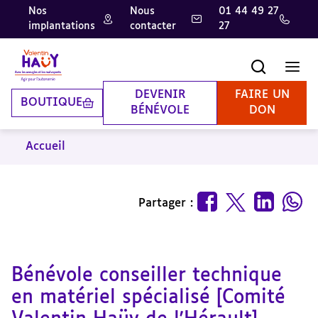
Nos
Nous
01 44 49 27
implantations
contacter
27
Aller
Aller
Aller
au
au
à
contenu
pied
la
Recherche
Men
principal
de
recherche
page
DEVENIR
FAIRE UN
BOUTIQUE
BÉNÉVOLE
DON
Accueil
Partager :
Bénévole conseiller technique
en matériel spécialisé [Comité