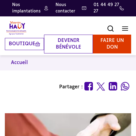
Nos
Nous
01 44 49 27
implantations
contacter
27
Aller
Aller
Aller
au
au
à
contenu
pied
la
Recherche
Men
principal
de
recherche
page
DEVENIR
FAIRE UN
BOUTIQUE
BÉNÉVOLE
DON
Accueil
Partager :