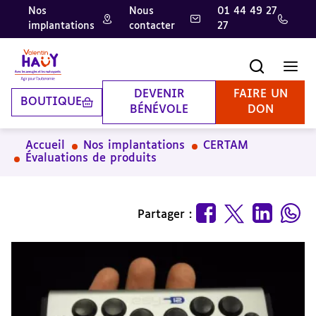
Nos
Nous
01 44 49 27
implantations
contacter
27
Aller
Aller
Aller
au
au
à
contenu
pied
la
Recherche
Men
principal
de
recherche
page
DEVENIR
FAIRE UN
BOUTIQUE
BÉNÉVOLE
DON
Accueil
Nos implantations
CERTAM
Évaluations de produits
Partager :