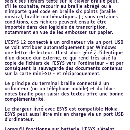
saisit ses fichiers texte sur le clavier braille peut,
s’il le souhaite, recourir au braille abrégé ou à
n’importe quel code en braille six points (braille
musical, braille mathématique…) ; sous certaines
conditions, ces fichiers peuvent ensuite être
importés dans des logiciels de transcription,
notamment en vue de les embosser sur papier.
L’ESYS 12 connecté à un ordinateur via un port USB
se voit attribuer automatiquement par Windows
une lettre de lecteur. Il est alors géré à l’identique
d’un disque dur externe, ce qui rend très aisé la
copie de fichiers de l’ESYS vers l’ordinateur - et par
conséquent la sauvegarde des documents contenus
sur la carte mini-SD - et réciproquement.
Le principe du terminal braille connecté à un
ordinateur (ou un téléphone mobile) et du bloc-
notes braille pour saisir des textes offre une bonne
complémentarité.
Le chargeur livré avec ESYS est compatible Nokia.
ESYS peut aussi être mis en charge via un port USB
d’ordinateur.
Lorsqu’il fonctionne sur batterie, l’ESYS s’éteint