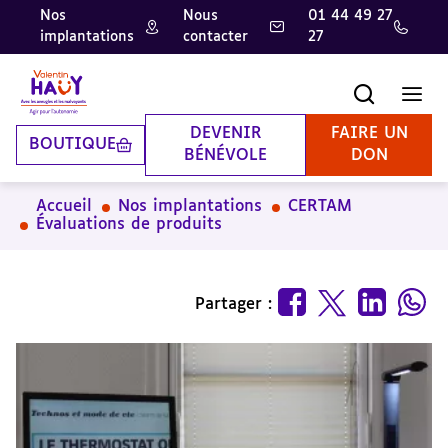
Nos
Nous
01 44 49 27
implantations
contacter
27
Aller
Aller
Aller
au
au
à
contenu
pied
la
Recherche
Men
principal
de
recherche
page
DEVENIR
FAIRE UN
BOUTIQUE
BÉNÉVOLE
DON
Accueil
Nos implantations
CERTAM
Évaluations de produits
Partager :