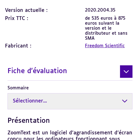
Version actuelle :
2020.2004.35
Prix TTC :
de 535 euros à 875
euros suivant la
version et le
distributeur et sans
SMA
Fabricant :
Freedom Scientific
Fiche d'évaluation
Sommaire
Sélectionner...
Présentation
Revenir
au
sommaire
ZoomText est un logiciel d’agrandissement d’écran
conçu pour les ordinateurs fonctionnant sous