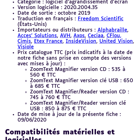
Catégorie : logiciel d’agrandissement d’écran
Version logicielle : 2020.2004.35
Date de sortie : octobre 2019
Traduction en français :
Freedom Scientific
(États-Unis)
Importateurs ou distributeurs :
Alphabraille
,
Acces’ Solutions
,
AVH
,
Axos
,
Ceciaa
,
CFlou,
Cimis
,
Etex France
,
InsideVision
,
United Vision
,
Visiole
Prix catalogue TTC (prix indicatifs à la date de
notre fiche sans prise en compte des versions
avec mises à jour) :
ZoomText Magnifier version CD : 535 à
560 € TTC
ZoomText Magnifier version clé USB : 650
à 685 € TTC
ZoomText Magnifier/Reader version CD :
745 à 760 € TTC
ZoomText Magnifier/Reader version clé
USB : 850 à 875 € TTC
Date de mise à jour de la présente fiche :
09/06/2020
Compatibilités matérielles et