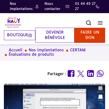
Nos
Nous
01 44 49 27
implantations
contacter
27
Aller
Aller
Aller
au
au
à
contenu
pied
la
Recherche
Men
principal
de
recherche
page
DEVENIR
FAIRE UN
BOUTIQUE
BÉNÉVOLE
DON
Accueil
Nos implantations
CERTAM
Évaluations de produits
Partager :