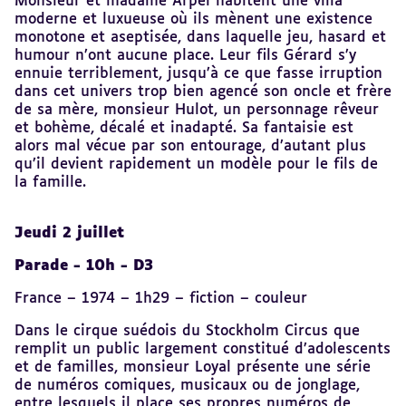
Monsieur et madame Arpel habitent une villa
moderne et luxueuse où ils mènent une existence
monotone et aseptisée, dans laquelle jeu, hasard et
humour n’ont aucune place. Leur fils Gérard s’y
ennuie terriblement, jusqu’à ce que fasse irruption
dans cet univers trop bien agencé son oncle et frère
de sa mère, monsieur Hulot, un personnage rêveur
et bohème, décalé et inadapté. Sa fantaisie est
alors mal vécue par son entourage, d’autant plus
qu’il devient rapidement un modèle pour le fils de
la famille.
Jeudi 2 juillet
Parade - 10h - D3
France – 1974 – 1h29 – fiction – couleur
Dans le cirque suédois du Stockholm Circus que
remplit un public largement constitué d’adolescents
et de familles, monsieur Loyal présente une série
de numéros comiques, musicaux ou de jonglage,
entre lesquels il place ses propres numéros de