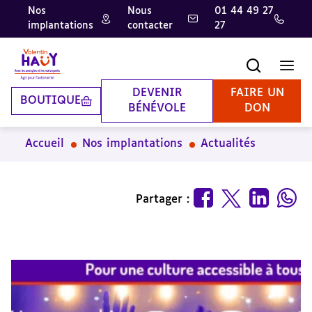
Nos
Nous
01 44 49 27
implantations
contacter
27
Aller
Aller
Aller
au
au
à
contenu
pied
la
Recherche
Men
principal
de
recherche
page
DEVENIR
FAIRE UN
BOUTIQUE
BÉNÉVOLE
DON
Accueil
Nos implantations
Actualités
Partager :