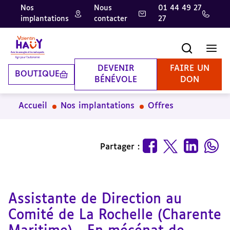
Nos
Nous
01 44 49 27
implantations
contacter
27
Aller
Aller
Aller
au
au
à
contenu
pied
la
Recherche
Men
principal
de
recherche
page
DEVENIR
FAIRE UN
BOUTIQUE
BÉNÉVOLE
DON
Accueil
Nos implantations
Offres
Partager :
Assistante de Direction au
Comité de La Rochelle (Charente