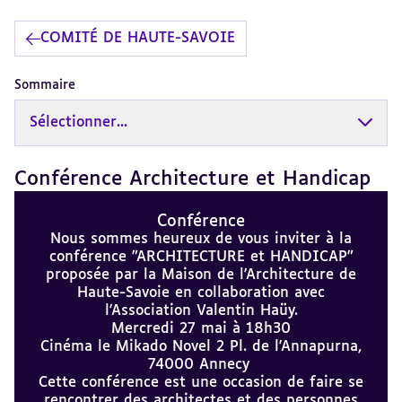
COMITÉ DE HAUTE-SAVOIE
Sommaire
Sélectionner...
Conférence Architecture et Handicap
Revenir
au
sommaire
Conférence
Nous sommes heureux de vous inviter à la
conférence "ARCHITECTURE et HANDICAP"
proposée par la Maison de l'Architecture de
Haute-Savoie en collaboration avec
l'Association Valentin Haüy.
Mercredi 27 mai à 18h30
Cinéma le Mikado Novel 2 Pl. de l'Annapurna,
74000 Annecy
Cette conférence est une occasion de faire se
rencontrer des architectes et des personnes