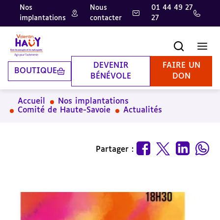
Nos
Nous
01 44 49 27
implantations
contacter
27
Aller
Aller
Aller
au
au
à
contenu
pied
la
Recherche
Men
principal
de
recherche
page
DEVENIR
FAIRE UN
BOUTIQUE
BÉNÉVOLE
DON
Accueil
Nos implantations
Comité de Haute-Savoie
Actualités
Partager :