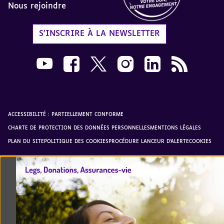
Nous rejoindre
Label Don en Confiance - 
S'INSCRIRE À LA NEWSLETTER
Nous suivre sur Youtube AVH dans une nouvelle
Nous suivre sur Facebook AVH dans une n
Nous suivre sur X AVH dans une no
Nous suivre sur Instagram 
Nous suivre sur Link
Flux RSS AVH 
ACCESSIBILITÉ : PARTIELLEMENT CONFORME
CHARTE DE PROTECTION DES DONNÉES PERSONNELLES
MENTIONS LÉGALES
PLAN DU SITE
POLITIQUE DES COOKIES
PROCÉDURE LANCEUR D'ALERTE
COOKIES