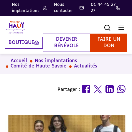
Nos
Nous
01 44 49 27
implantations
contacter
27
Aller
Aller
Aller
au
au
à
contenu
pied
la
Recherche
Men
principal
de
recherche
page
DEVENIR
FAIRE UN
BOUTIQUE
BÉNÉVOLE
DON
Accueil
Nos implantations
Comité de Haute-Savoie
Actualités
Partager :