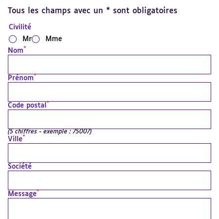
Tous les champs avec un * sont obligatoires
Civilité
Mr
Mme
*
Nom
*
Prénom
*
Code postal
(5 chiffres - exemple : 75007)
*
Ville
Société
*
Message