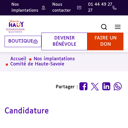
Nos
Nous
01 44 49 27
implantations
contacter
27
Aller
Aller
Aller
au
au
à
contenu
pied
la
Recherche
Men
principal
de
recherche
page
DEVENIR
FAIRE UN
BOUTIQUE
BÉNÉVOLE
DON
Accueil
Nos implantations
Comité de Haute-Savoie
Partager :
Candidature