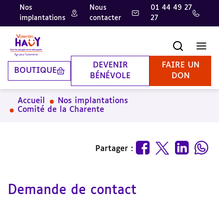
Nos
Nous
01 44 49 27
implantations
contacter
27
Aller
Aller
Aller
au
au
à
contenu
pied
la
Recherche
Men
principal
de
recherche
page
DEVENIR
FAIRE UN
BOUTIQUE
BÉNÉVOLE
DON
Accueil
Nos implantations
Comité de la Charente
Partager :
Demande de contact