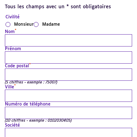
Tous les champs avec un * sont obligatoires
Civilité
Monsieur
Madame
*
Nom
Prénom
*
Code postal
(5 chiffres - exemple : 75007)
*
Ville
Numéro de téléphone
(10 chiffres - exemple : 0102030405)
Société