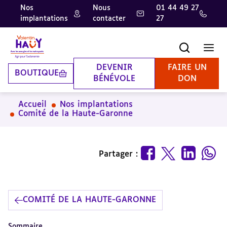
Nos
Nous
01 44 49 27
implantations
contacter
27
Aller
Aller
Aller
au
au
à
contenu
pied
la
Recherche
Men
principal
de
recherche
page
DEVENIR
FAIRE UN
BOUTIQUE
BÉNÉVOLE
DON
Accueil
Nos implantations
Comité de la Haute-Garonne
Partager :
COMITÉ DE LA HAUTE-GARONNE
Sommaire