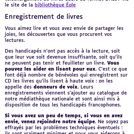
le site de la
bibliothèque Éole
Enregistrement de livres
Revenir
au
sommaire
Vous aimez lire et vous avez envie de partager les
joies, les découvertes que vous procurent vos
lectures.
Des handicapés n'ont pas accès à la lecture, soit
que leur vue soit devenue insuffisante, soit qu'ils
ne peuvent pas tenir et feuilleter un livre.
Vous
pouvez les aider en lisant pour eux
. C'est ce que
font déjà nombre de bénévoles qui enregistrent sur
CD les livres qu'ils lisent à haute voix : on les
appelle des
donneurs de voix
. Leurs
enregistrements viennent s'ajouter au catalogue de
notre médiathèque nationale et sont ainsi mis à
disposition de tous les handicapés francophones.
Si vous avez un peu de temps, si vous en avez
envie, venez rejoindre notre équipe
. Ne soyez pas
effrayés par les problèmes techniques éventuels :
ils sont vraiment minimes et nous vous aiderons à