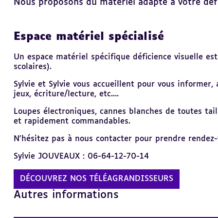
Nous proposons du matériel adapté à votre défic
Espace matériel spécialisé
Revenir
au
sommaire
Un espace matériel spécifique déficience visuelle e
scolaires).
Sylvie et Sylvie vous accueillent pour vous informer
jeux, écriture/lecture, etc....
Loupes électroniques, cannes blanches de toutes tai
et rapidement commandables.
N'hésitez pas à nous contacter pour prendre rendez-
Sylvie JOUVEAUX : 06-64-12-70-14
DÉCOUVREZ NOS TÉLÉAGRANDISSEURS
Autres informations
Revenir
au
sommaire