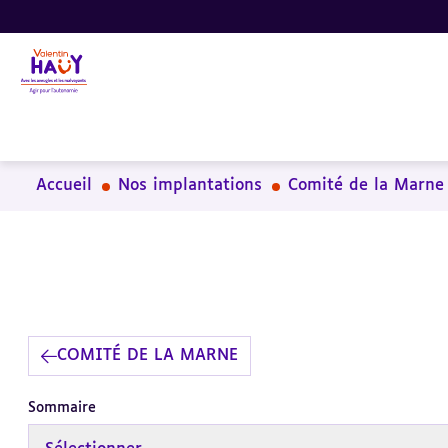
Aller
Aller
Aller
au
au
à
contenu
pied
la
principal
de
recherche
page
Accueil
Nos implantations
Comité de la Marne
COMITÉ DE LA MARNE
Sommaire