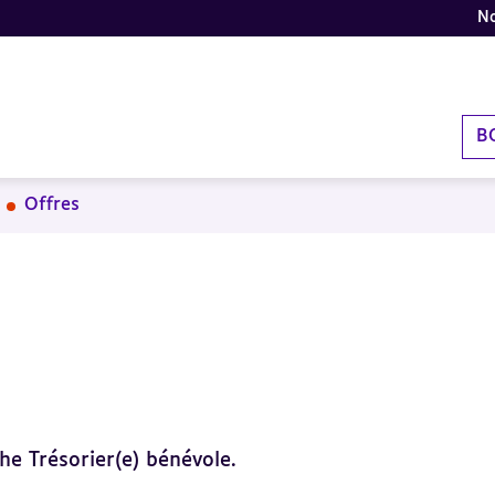
No
B
Offres
he Trésorier(e) bénévole.