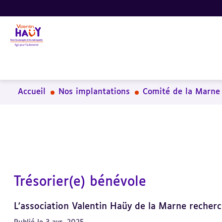
Aller
Aller
Aller
au
au
à
contenu
pied
la
principal
de
recherche
page
Accueil
Nos implantations
Comité de la Marne
Trésorier(e) bénévole
L'association Valentin Haüy de la Marne recherc