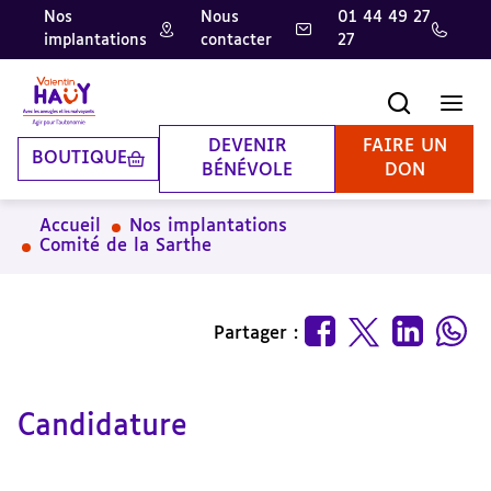
Nos
Nous
01 44 49 27
implantations
contacter
27
Aller
Aller
Aller
au
au
à
contenu
pied
la
Recherche
Men
principal
de
recherche
page
DEVENIR
FAIRE UN
BOUTIQUE
BÉNÉVOLE
DON
Accueil
Nos implantations
Comité de la Sarthe
Partager :
Candidature