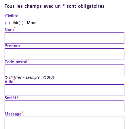
Tous les champs avec un * sont obligatoires
Civilité
Mr
Mme
*
Nom
*
Prénom
*
Code postal
(5 chiffres - exemple : 75007)
*
Ville
Société
*
Message