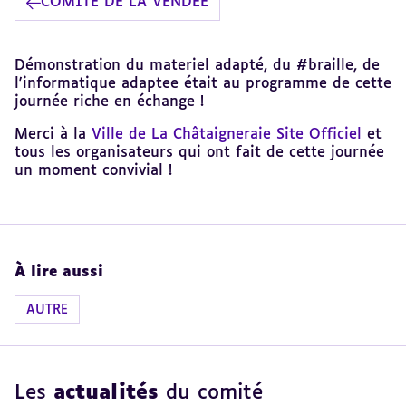
COMITÉ DE LA VENDÉE
Revenir
Démonstration du materiel adapté, du #braille, de
au
l'informatique adaptee était au programme de cette
sommaire
journée riche en échange !
Merci à la
Ville de La Châtaigneraie Site Officiel
et
tous les organisateurs qui ont fait de cette journée
un moment convivial !
À lire aussi
AUTRE
Les
actualités
du comité