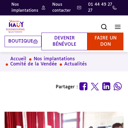
Nos
Nous
01 44 49 27
implantations
contacter
27
Aller
Aller
Aller
au
au
à
contenu
pied
la
Recherche
Men
principal
de
recherche
page
DEVENIR
FAIRE UN
BOUTIQUE
BÉNÉVOLE
DON
Accueil
Nos implantations
Comité de la Vendée
Actualités
Partager :