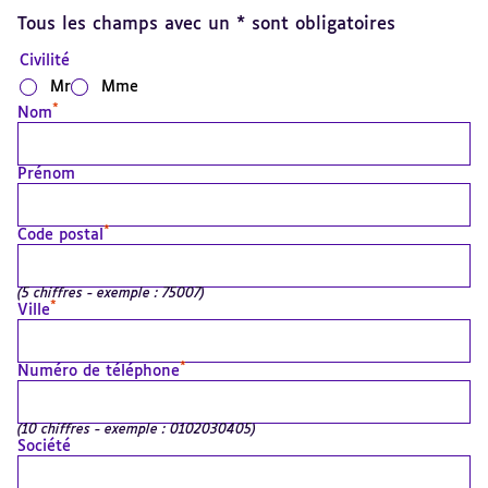
Tous les champs avec un * sont obligatoires
Civilité
Mr
Mme
*
Nom
Prénom
*
Code postal
(5 chiffres - exemple : 75007)
*
Ville
*
Numéro de téléphone
(10 chiffres - exemple : 0102030405)
Société