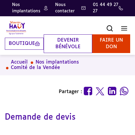
Nos
Nous
01 44 49 27
implantations
contacter
27
Aller
Aller
Aller
au
au
à
contenu
pied
la
Recherche
Men
principal
de
recherche
page
DEVENIR
FAIRE UN
BOUTIQUE
BÉNÉVOLE
DON
Accueil
Nos implantations
Comité de la Vendée
Partager :
Demande de devis