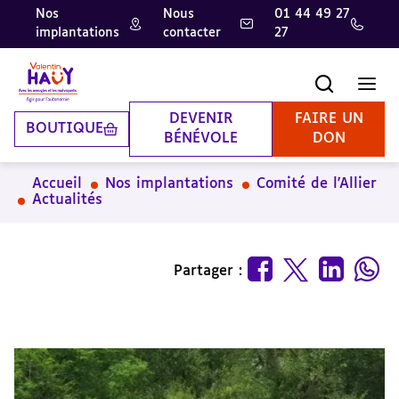
Nos
Nous
01 44 49 27
implantations
contacter
27
Aller
Aller
Aller
au
au
à
contenu
pied
la
Recherche
Men
principal
de
recherche
page
DEVENIR
FAIRE UN
BOUTIQUE
BÉNÉVOLE
DON
Accueil
Nos implantations
Comité de l'Allier
Actualités
Partager :