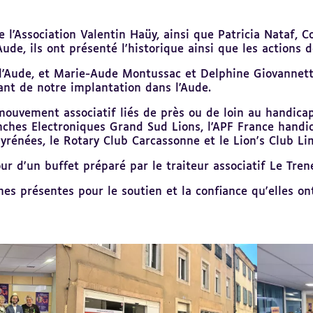
 l'
Association Valentin Haüy
, ainsi que Patricia Nataf,
e, ils ont présenté l'historique ainsi que les actions de
l'Aude
, et Marie-Aude Montussac et Delphine Giovannetti
ant de notre implantation dans l'Aude.
uvement associatif liés de près ou de loin au handicap 
nches Electroniques Grand Sud Lions,
l'
APF France handic
Pyrénées, le
Rotary Club Carcassonne
et le
Lion's Club Li
ur d'un buffet préparé par le traiteur associatif
Le Trene
s présentes pour le soutien et la confiance qu'elles on