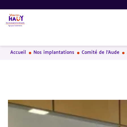
Aller
Aller
Aller
au
au
à
contenu
pied
la
principal
de
recherche
page
Accueil
Nos implantations
Comité de l'Aude