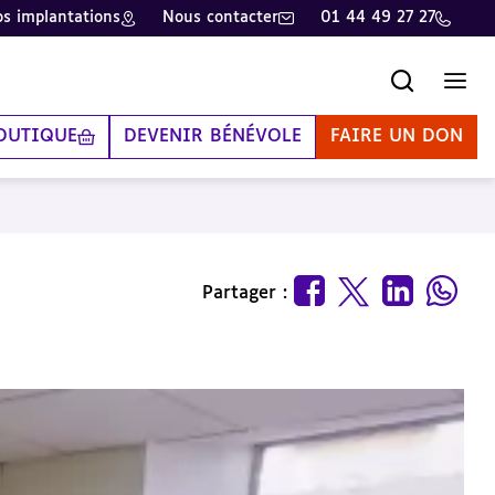
s implantations
Nous contacter
01 44 49 27 27
Recherche
Men
OUTIQUE
DEVENIR BÉNÉVOLE
FAIRE UN DON
Partager :