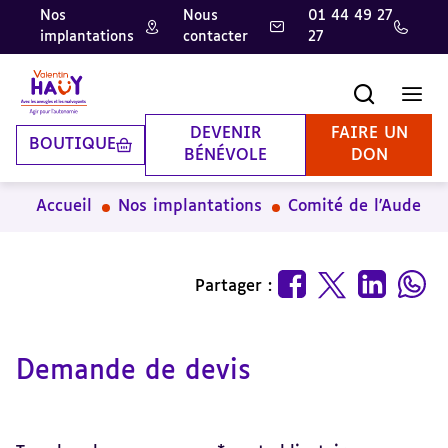
Nos
Nous
01 44 49 27
implantations
contacter
27
Aller
Aller
Aller
au
au
à
contenu
pied
la
Recherche
Men
principal
de
recherche
page
DEVENIR
FAIRE UN
BOUTIQUE
BÉNÉVOLE
DON
Accueil
Nos implantations
Comité de l'Aude
Partager :
Demande de devis