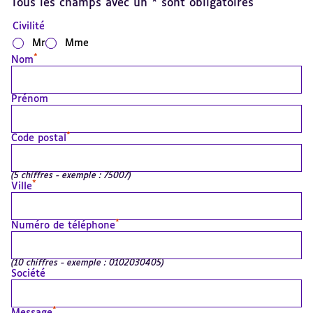
Tous les champs avec un * sont obligatoires
Civilité
Mr
Mme
*
Nom
Prénom
*
Code postal
(5 chiffres - exemple : 75007)
*
Ville
*
Numéro de téléphone
(10 chiffres - exemple : 0102030405)
Société
*