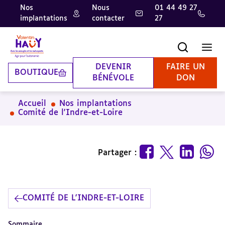
Nos
Nous
01 44 49 27
implantations
contacter
27
Aller
Aller
Aller
au
au
à
contenu
pied
la
Recherche
Men
principal
de
recherche
page
DEVENIR
FAIRE UN
BOUTIQUE
BÉNÉVOLE
DON
Accueil
Nos implantations
Comité de l'Indre-et-Loire
Partager :
COMITÉ DE L'INDRE-ET-LOIRE
Sommaire