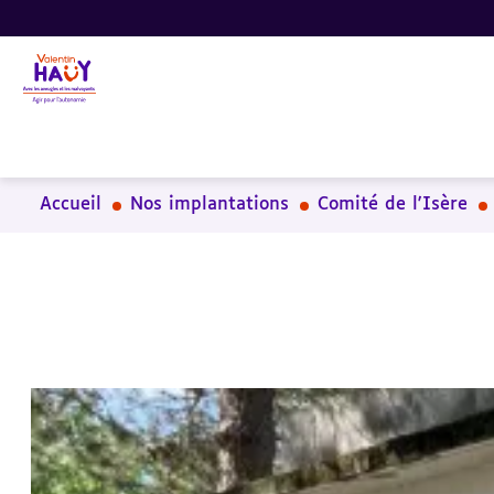
Aller
Aller
Aller
au
au
à
contenu
pied
la
principal
de
recherche
page
Accueil
Nos implantations
Comité de l'Isère