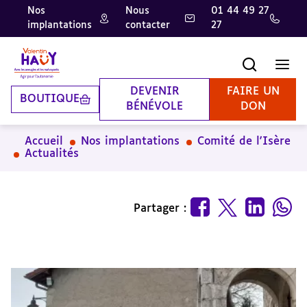
Nos
Nous
01 44 49 27
implantations
contacter
27
Aller
Aller
Aller
au
au
à
contenu
pied
la
Recherche
Men
principal
de
recherche
page
DEVENIR
FAIRE UN
BOUTIQUE
BÉNÉVOLE
DON
Accueil
Nos implantations
Comité de l'Isère
Actualités
Partager :