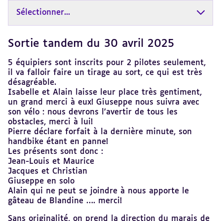
Sélectionner...
Sortie tandem du 30 avril 2025
Revenir
au
sommaire
5 équipiers sont inscrits pour 2 pilotes seulement,
il va falloir faire un tirage au sort, ce qui est très
désagréable.
Isabelle et Alain laisse leur place très gentiment,
un grand merci à eux! Giuseppe nous suivra avec
son vélo : nous devrons l’avertir de tous les
obstacles, merci à lui!
Pierre déclare forfait à la dernière minute, son
handbike étant en panne!
Les présents sont donc :
Jean-Louis et Maurice
Jacques et Christian
Giuseppe en solo
Alain qui ne peut se joindre à nous apporte le
gâteau de Blandine …. merci!
Sans originalité, on prend la direction du marais de