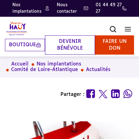
Nos
Nous
01 44 49 27
implantations
contacter
27
Aller
Aller
Aller
au
au
à
contenu
pied
la
Recherche
Men
principal
de
recherche
page
DEVENIR
FAIRE UN
BOUTIQUE
BÉNÉVOLE
DON
Accueil
Nos implantations
Comité de Loire-Atlantique
Actualités
Partager :