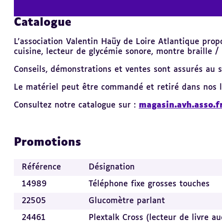
Catalogue
Revenir
au
sommaire
L'association Valentin Haüy de Loire Atlantique propo
cuisine, lecteur de glycémie sonore, montre braille /
Conseils, démonstrations et ventes sont assurés au 
Le matériel peut être commandé et retiré dans nos lo
Consultez notre catalogue sur :
magasin.avh.asso.f
Promotions
Référence
Désignation
14989
Téléphone fixe grosses touches
22505
Glucomètre parlant
24461
Plextalk Cross (lecteur de livre au