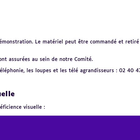
monstration. Le matériel peut être commandé et retiré 
sont assurées au sein de notre Comité.
léphonie, les loupes et les télé agrandisseurs : 02 40 
uelle
ficience visuelle :