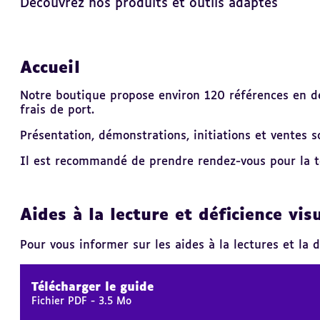
Découvrez nos produits et outils adaptés
Accueil
Revenir
au
sommaire
Notre boutique propose environ 120 références en dé
frais de port.
Présentation, démonstrations, initiations et ventes 
Il est recommandé de prendre rendez-vous pour la té
Aides à la lecture et déficience vis
Pour vous informer sur les aides à la lectures et la dé
Télécharger le guide
Fichier PDF
-
3.5 Mo