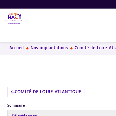
Aller
Aller
Aller
au
au
à
contenu
pied
la
principal
de
recherche
page
Accueil
Nos implantations
Comité de Loire-Atl
COMITÉ DE LOIRE-ATLANTIQUE
Sommaire