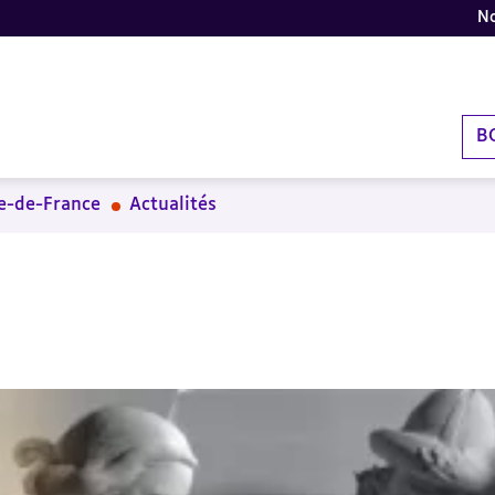
No
B
le-de-France
Actualités