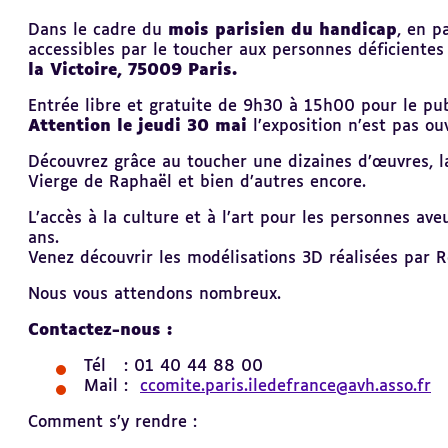
Revenir
Dans le cadre du
mois parisien du handicap
, en p
au
accessibles par le toucher aux personnes déficientes 
sommaire
la Victoire, 75009 Paris.
Entrée libre et gratuite de 9h30 à 15h00 pour le pub
Attention le jeudi 30 mai
l’exposition n’est pas ou
Découvrez grâce au toucher une dizaines d’œuvres, la
Vierge de Raphaël et bien d’autres encore.
L’accès à la culture et à l’art pour les personnes av
ans.
Venez découvrir les modélisations 3D réalisées par R
Nous vous attendons nombreux.
Contactez-nous :
Tél : 01 40 44 88 00
Mail :
ccomite.paris.iledefrance@avh.asso.fr
Comment s’y rendre :