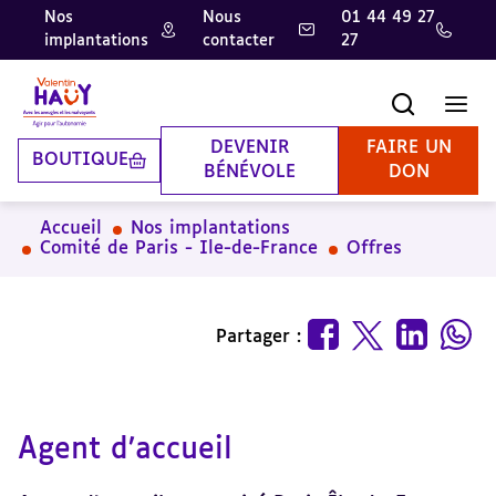
Nos
Nous
01 44 49 27
implantations
contacter
27
Aller
Aller
Aller
au
au
à
contenu
pied
la
Recherche
Men
principal
de
recherche
page
DEVENIR
FAIRE UN
BOUTIQUE
BÉNÉVOLE
DON
Accueil
Nos implantations
Comité de Paris - Ile-de-France
Offres
Partager :
Agent d’accueil