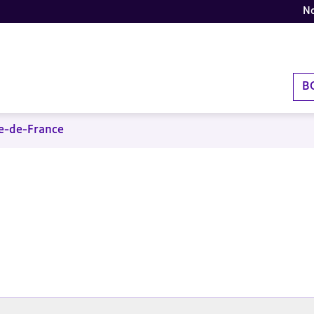
No
B
le-de-France