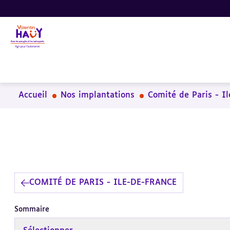
Aller
Aller
Aller
au
au
à
contenu
pied
la
principal
de
recherche
page
Accueil
Nos implantations
Comité de Paris - I
COMITÉ DE PARIS - ILE-DE-FRANCE
Sommaire