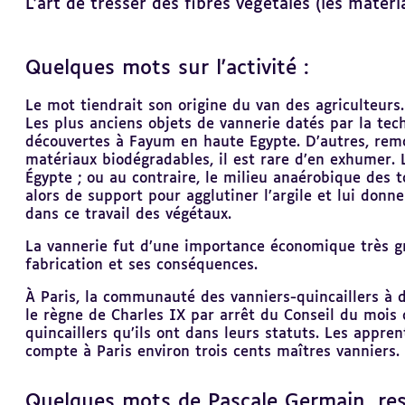
L’art de tresser des fibres végétales (les matéri
Quelques mots sur l'activité :
Revenir
au
sommaire
Le mot tiendrait son origine du van des agriculteurs
Les plus anciens objets de vannerie datés par la te
découvertes à Fayum en haute Egypte. D’autres, rem
matériaux biodégradables, il est rare d’en exhumer. 
Égypte ; ou au contraire, le milieu anaérobique des t
alors de support pour agglutiner l’argile et lui donne
dans ce travail des végétaux.
La vannerie fut d’une importance économique très gr
fabrication et ses conséquences.
À Paris, la communauté des vanniers-quincaillers à d
le règne de Charles IX par arrêt du Conseil du mois
quincaillers qu’ils ont dans leurs statuts. Les appre
compte à Paris environ trois cents maîtres vanniers.
Quelques mots de Pascale Germain, resp