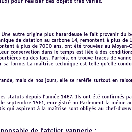
aux) pour réaliser des objets très variés.
. Une autre origine plus hasardeuse le fait provenir du 
chnique de datation au carbone 14, remontent à plus de 
ontant à plus de 7000 ans, ont été trouvées au Moyen-Or
Leur conservation dans le temps est liée à des conditions
ourbières ou des lacs. Parfois, on trouve traces de vanne
r sa forme. La maîtrise technique est telle qu’elle condui
ande, mais de nos jours, elle se raréfie surtout en rais
es statuts depuis l’année 1467. Ils ont été confirmés pa
 de septembre 1561, enregistré au Parlement la même an
ntis qui aspirent à la maîtrise sont obligés au chef-d’œ
onsable de l'atelier vannerie :