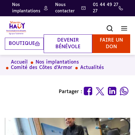
Nos
Nous
01 44 49 27
implantations
contacter
27
Aller
Aller
Aller
au
au
à
contenu
pied
la
Recherche
Men
principal
de
recherche
page
DEVENIR
FAIRE UN
BOUTIQUE
BÉNÉVOLE
DON
Accueil
Nos implantations
Comité des Côtes d'Armor
Actualités
Partager :