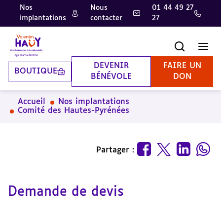
Nos
Nous
01 44 49 27
implantations
contacter
27
Aller
Aller
Aller
au
au
à
contenu
pied
la
Recherche
Men
principal
de
recherche
page
DEVENIR
FAIRE UN
BOUTIQUE
BÉNÉVOLE
DON
Accueil
Nos implantations
Comité des Hautes-Pyrénées
Partager :
Demande de devis