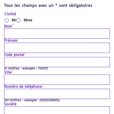
Tous les champs avec un * sont obligatoires
Civilité
Mr
Mme
*
Nom
Prénom
*
Code postal
(5 chiffres - exemple : 75007)
*
Ville
*
Numéro de téléphone
(10 chiffres - exemple : 0102030405)
Société