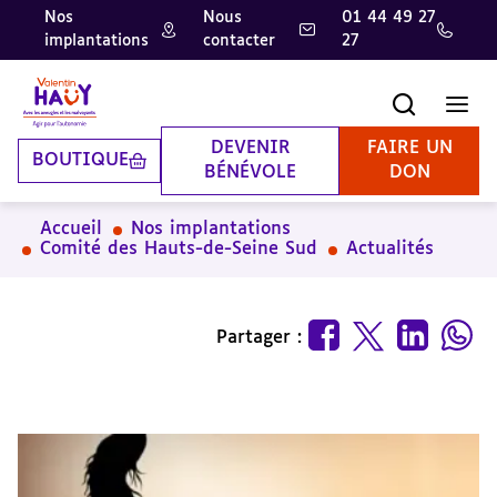
Nos
Nous
01 44 49 27
implantations
contacter
27
Aller
Aller
Aller
au
au
à
contenu
pied
la
Recherche
Men
principal
de
recherche
page
DEVENIR
FAIRE UN
BOUTIQUE
BÉNÉVOLE
DON
Accueil
Nos implantations
Comité des Hauts-de-Seine Sud
Actualités
Partager :