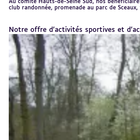
Au comité Hauts-de-Seine Sud, nos bénéficiaires 
club randonnée, promenade au parc de Sceaux, ti
Notre offre d'activités sportives et d'act
Revenir
au
sommaire