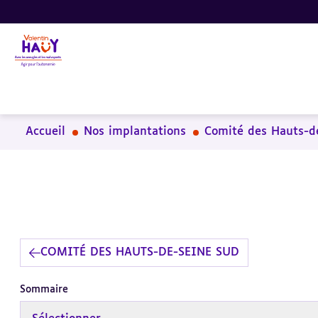
Aller
Aller
Aller
au
au
à
contenu
pied
la
principal
de
recherche
page
Accueil
Nos implantations
Comité des Hauts-d
COMITÉ DES HAUTS-DE-SEINE SUD
Sommaire