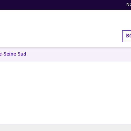
No
B
e-Seine Sud