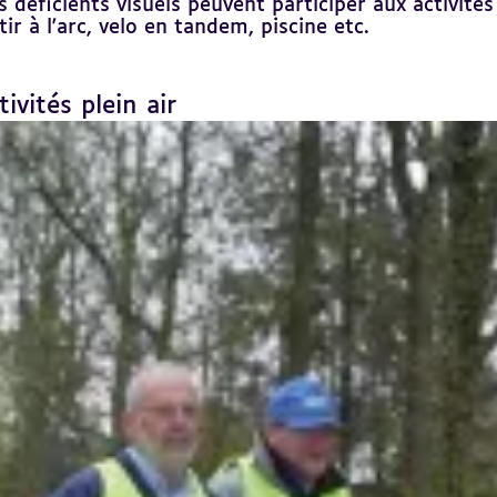
déficients visuels peuvent participer aux activités
r à l'arc, velo en tandem, piscine etc.
ivités plein air