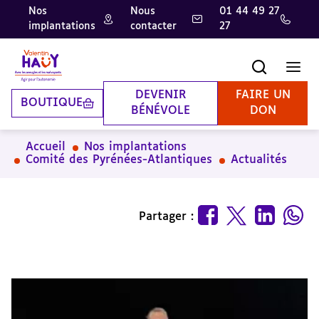
Nos
Nous
01 44 49 27
implantations
contacter
27
Aller
Aller
Aller
au
au
à
contenu
pied
la
Recherche
Men
principal
de
recherche
page
DEVENIR
FAIRE UN
BOUTIQUE
BÉNÉVOLE
DON
Accueil
Nos implantations
Comité des Pyrénées-Atlantiques
Actualités
Partager :