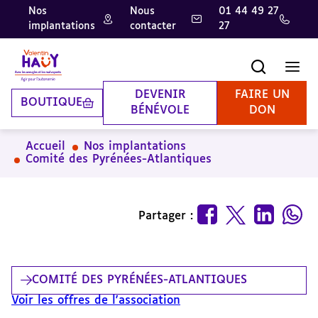
Nos
Nous
01 44 49 27
implantations
contacter
27
Aller
Aller
Aller
au
au
à
contenu
pied
la
Recherche
Men
principal
de
recherche
page
DEVENIR
FAIRE UN
BOUTIQUE
BÉNÉVOLE
DON
Accueil
Nos implantations
Comité des Pyrénées-Atlantiques
Partager :
COMITÉ DES PYRÉNÉES-ATLANTIQUES
Voir les offres de l'association