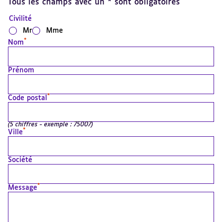
Tous les champs avec un * sont obligatoires
Civilité
Mr
Mme
*
Nom
Prénom
*
Code postal
(5 chiffres - exemple : 75007)
*
Ville
Société
*
Message