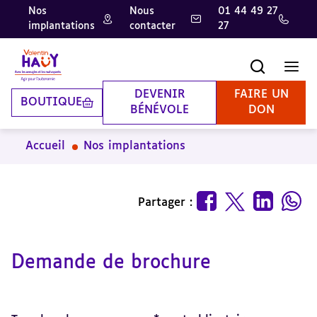
Nos
Nous
01 44 49 27
implantations
contacter
27
Aller
Aller
Aller
au
au
à
contenu
pied
la
Recherche
Men
principal
de
recherche
page
DEVENIR
FAIRE UN
BOUTIQUE
BÉNÉVOLE
DON
Accueil
Nos implantations
Partager :
Demande de brochure