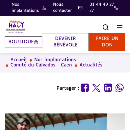
Nos
Nous
01 44 49 27
implantations
contacter
27
Aller
Aller
Aller
au
au
à
contenu
pied
la
Recherche
Men
principal
de
recherche
page
DEVENIR
FAIRE UN
BOUTIQUE
BÉNÉVOLE
DON
Accueil
Nos implantations
Comité du Calvados - Caen
Actualités
Partager :