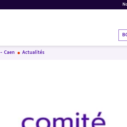
No
B
 - Caen
Actualités