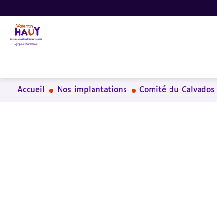
Aller
Aller
Aller
au
au
à
contenu
pied
la
principal
de
recherche
page
Accueil
Nos implantations
Comité du Calvados