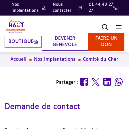
Nos
Nous
01 44 49 27
implantations
contacter
27
Aller
Aller
Aller
au
au
à
contenu
pied
la
Recherche
Men
principal
de
recherche
page
DEVENIR
FAIRE UN
BOUTIQUE
BÉNÉVOLE
DON
Accueil
Nos implantations
Comité du Cher
Partager :
Demande de contact