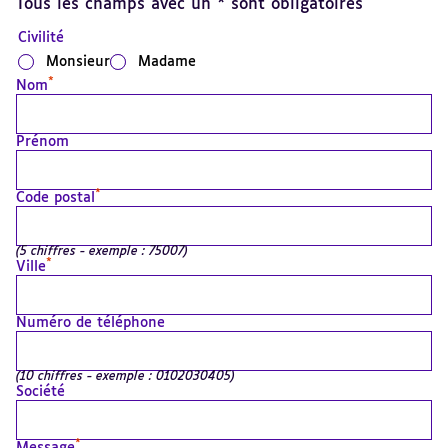
Tous les champs avec un * sont obligatoires
Civilité
Monsieur
Madame
*
Nom
Prénom
*
Code postal
(5 chiffres - exemple : 75007)
*
Ville
Numéro de téléphone
(10 chiffres - exemple : 0102030405)
Société
*