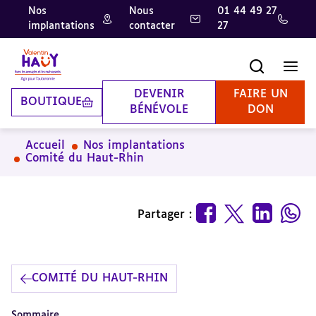
Nos
Nous
01 44 49 27
implantations
contacter
27
Aller
Aller
Aller
au
au
à
contenu
pied
la
Recherche
Men
principal
de
recherche
page
DEVENIR
FAIRE UN
BOUTIQUE
BÉNÉVOLE
DON
Accueil
Nos implantations
Comité du Haut-Rhin
Partager :
COMITÉ DU HAUT-RHIN
Sommaire