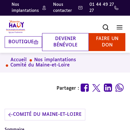
Nos
Nous
01 44 49 27
implantations
contacter
27
Aller
Aller
Aller
au
au
à
contenu
pied
la
Recherche
Men
principal
de
recherche
page
DEVENIR
FAIRE UN
BOUTIQUE
BÉNÉVOLE
DON
Accueil
Nos implantations
Comité du Maine-et-Loire
Partager :
COMITÉ DU MAINE-ET-LOIRE
Sommaire