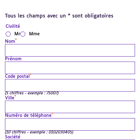
Tous les champs avec un * sont obligatoires
Civilité
Mr
Mme
*
Nom
Prénom
*
Code postal
(5 chiffres - exemple : 75007)
*
Ville
*
Numéro de téléphone
(10 chiffres - exemple : 0102030405)
Société