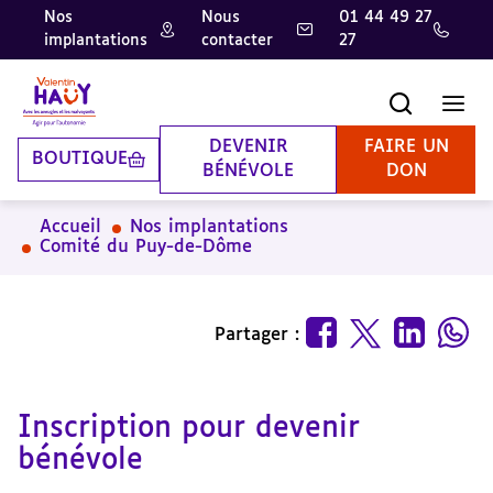
Nos
Nous
01 44 49 27
implantations
contacter
27
Aller
Aller
Aller
au
au
à
contenu
pied
la
Recherche
Men
principal
de
recherche
page
DEVENIR
FAIRE UN
BOUTIQUE
BÉNÉVOLE
DON
Accueil
Nos implantations
Comité du Puy-de-Dôme
Partager :
Inscription pour devenir
bénévole