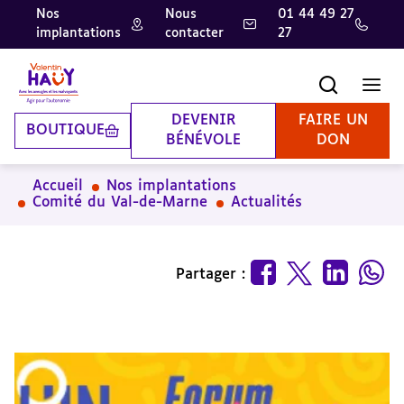
Nos
Nous
01 44 49 27
implantations
contacter
27
Aller
Aller
Aller
au
au
à
contenu
pied
la
Recherche
Men
principal
de
recherche
page
DEVENIR
FAIRE UN
BOUTIQUE
BÉNÉVOLE
DON
Accueil
Nos implantations
Comité du Val-de-Marne
Actualités
Partager :