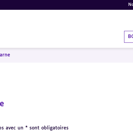
No
B
arne
le
s avec un * sont obligatoires