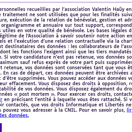
rsonnelles recueillies par l’association Valentin Haüy e
 traitement ne sont utilisées que pour les finalités suiv
ure, exécution de la relation de bénévolat, gestion et ad
 organigramme et annuaire sur tout support, correspond
utiles en votre qualité de bénévole. Les bases légales 
légitime de l’Association à savoir soutenir notre action e
els et l’exécution d’une relation contractuelle via la cha
t destinataires des données : les collaborateurs de l’ass
dont les fonctions l’exigent ainsi que les tiers mandatés
e. Si votre candidature n’est pas retenue, vos données so
ximum sauf refus exprès de votre part puis supprimées.
t retenue, vos données sont conservées tant que vous êt
é. En cas de départ, ces données peuvent être archivée
t d’être supprimées. Vous pouvez accéder aux données v
ur effacement. Vous disposez des droits à opposition, re
rtabilité de vos données. Vous disposez également du droi
nnées « post mortem ». Pour exercer ces droits, contact
r
en précisant l’entité à laquelle vous êtes rattaché. Si 
ir contactés, que vos droits Informatique et Libertés ne
s pouvez vous adresser à la CNIL. Pour en savoir plus,
li
des données.