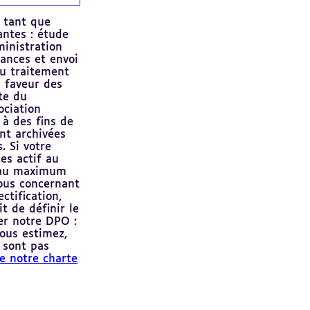
n tant que
antes : étude
ministration
ances et envoi
du traitement
n faveur des
rte du
ociation
 à des fins de
nt archivées
 Si votre
es actif au
s au maximum
ous concernant
ctification,
t de définir le
er notre DPO :
vous estimez,
 sont pas
re notre charte