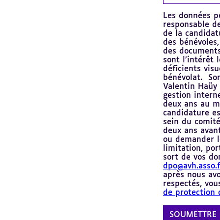
Les données pe
responsable de
de la candidat
des bénévoles,
des documents 
sont l’intérêt 
déficients visu
bénévolat. Son
Valentin Haüy 
gestion intern
deux ans au ma
candidature es
sein du comit
deux ans avan
ou demander le
limitation, po
sort de vos do
dpo@avh.asso.f
après nous avo
respectés, vou
de protection 