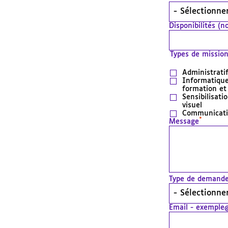
Disponibilités (
Types de missio
Administratif
Informatique
formation et 
Sensibilisat
visuel
Communicati
*
Message
Type de demand
Email - exemple@