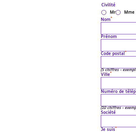
Civilité
Mr
Mme
*
Nom
Prénom
*
Code postal
(5 chiffres - exempl
*
Ville
Numéro de télé
(10 chiffres - exem
Société
*
Je suis