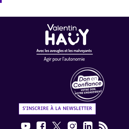
Label Don en Confiance - 
S'INSCRIRE À LA NEWSLETTER
Nous suivre sur Youtube AVH dans une nouvelle
Nous suivre sur Facebook AVH dans une n
Nous suivre sur X AVH dans une no
Nous suivre sur Instagram 
Nous suivre sur Link
Flux RSS AVH 