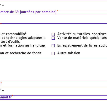
*
nombre de ½ journées par semaine)
*
n
 et comptabilité
Activités culturelles, sportives
 et technologies adaptées :
Vente de matériels spécialisés
test d'outils
ion et formation au handicap
Enregistrement de livres audi
on et recherche de fonds
Autre mission
*
e
*
mail.fr