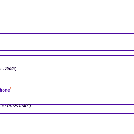
e : 75007)
*
phone
ple : 0102030405)