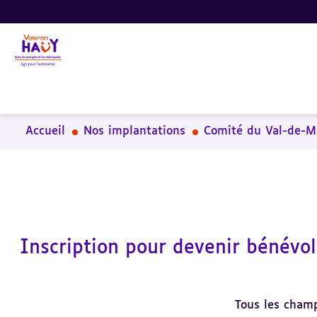
Aller
Aller
Aller
au
au
à
contenu
pied
la
principal
de
recherche
page
Accueil
Nos implantations
Comité du Val-de-M
Inscription pour devenir bénévo
Tous les champ