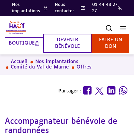
Nos
Nous
01 44 49 27
implantations
contacter
27
Aller
Aller
Aller
au
au
à
contenu
pied
la
Recherche
Men
principal
de
recherche
page
DEVENIR
FAIRE UN
BOUTIQUE
BÉNÉVOLE
DON
Accueil
Nos implantations
Comité du Val-de-Marne
Offres
Partager :
Accompagnateur bénévole de
randonnées