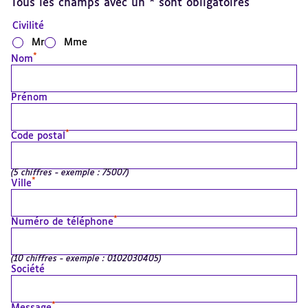
Tous les champs avec un * sont obligatoires
Civilité
Mr
Mme
*
Nom
Prénom
*
Code postal
(5 chiffres - exemple : 75007)
*
Ville
*
Numéro de téléphone
(10 chiffres - exemple : 0102030405)
Société
*