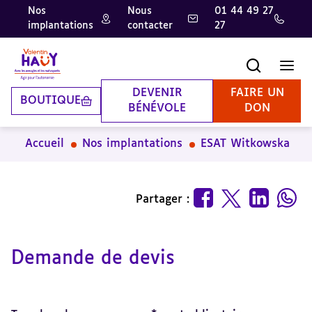
Nos
Nous
01 44 49 27
implantations
contacter
27
Aller
Aller
Aller
au
au
à
contenu
pied
la
Recherche
Men
principal
de
recherche
page
DEVENIR
FAIRE UN
BOUTIQUE
BÉNÉVOLE
DON
Accueil
Nos implantations
ESAT Witkowska
Partager :
Demande de devis